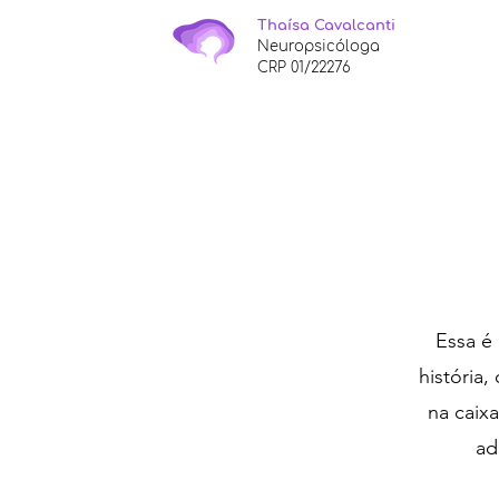
Thaísa Cavalcanti
Neuropsicóloga
CRP 01/22276
​Essa 
história,
na caix
ad