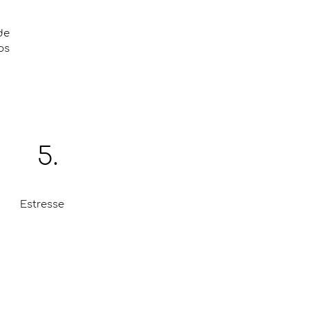
de
os
5.
Estresse