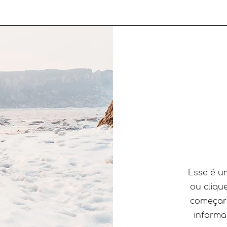
​Esse é u
ou cliqu
começar 
informa