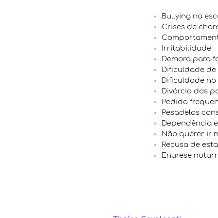
Bullying na es
Crises de chor
Comportamento
Irritabilidade
Demora para f
Dificuldade d
Dificuldade no
Divórcio dos p
Pedido frequen
Pesadelos con
Dependência e
Não querer ir 
Recusa de esta
Enurese notur