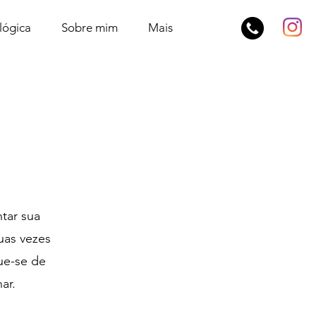
lógica
Sobre mim
Mais
tar sua
duas vezes
ue-se de
ar.