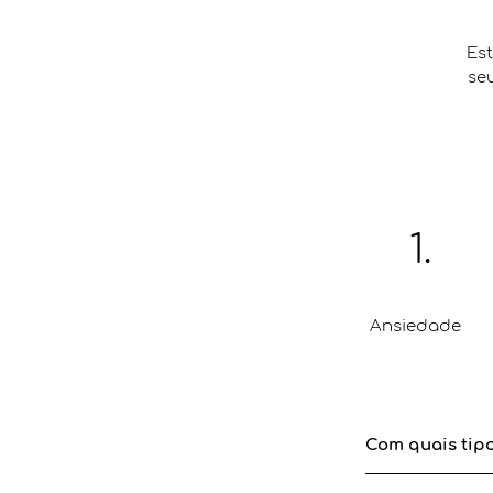
Est
seu
1.
Ansiedade
Com quais tip