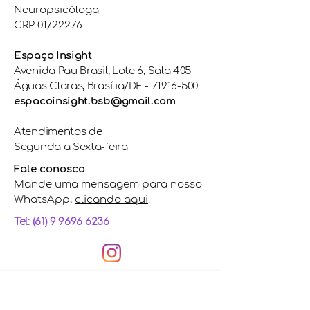
Neuropsicóloga
CRP 01/22276
Espaço Insight
Avenida Pau Brasil, Lote 6, Sala 405
Águas Claras, Brasília/DF -
71916-500
espacoinsight.bsb@gmail.com
Atendimentos de
Segunda a Sexta-feira
Fale conosco
Mande uma mensagem para nosso
WhatsApp,
clicando aqui
.
Tel: (61) 9 9696 6236
©
2021-2026
por Espaço
Insight. Site criado por