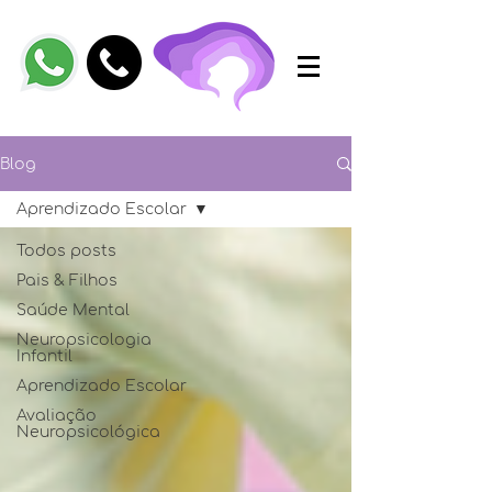
Blog
Aprendizado Escolar
Todos posts
Pais & Filhos
Saúde Mental
Neuropsicologia
Infantil
Aprendizado Escolar
Avaliação
Neuropsicológica