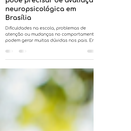
5 sinais de que seu filho
pode precisar de avaliação
neuropsicológica em
Brasília
Dificuldades na escola, problemas de
atenção ou mudanças no comportamento
podem gerar muitas dúvidas nos pais. Em
muitos casos, essas situações podem não
estar relacionadas à falta de esforço da
criança, mas a aspectos do
desenvolvimento cognitivo que precisam
ser compreendidos com mais
profundidade.