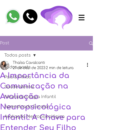
Post
Todos posts
Thaísa Cavalcanti
Todos posts
21 de dez. de 2023
2 min de leitura
A Importância da
Pais & Filhos
Comunicação na
Saúde Mental
Avaliação
Neuropsicologia Infantil
Neuropsicológica
Aprendizado Escolar
Infantil: A Chave para
Avaliação Neuropsicológica
Entender Seu Filho