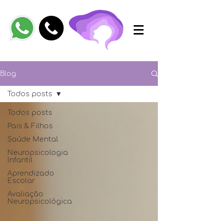
Blog
Todos posts
Todos posts
Pais & Filhos
Saúde Mental
Neuropsicologia
Infantil
Aprendizado
Escolar
Avaliação
Neuropsicológica