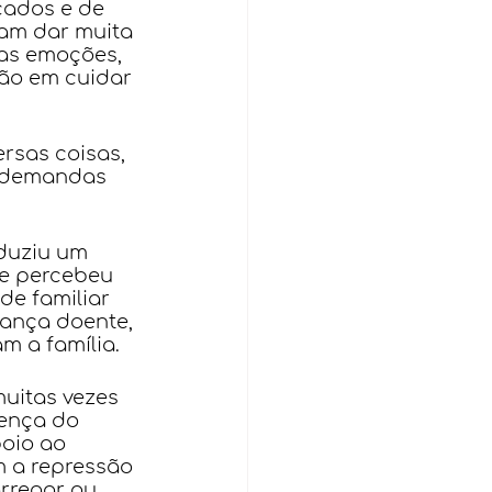
ados e de 
am dar muita 
as emoções, 
ão em cuidar 
rsas coisas, 
s demandas 
duziu um 
e percebeu 
e familiar 
ança doente, 
m a família.
uitas vezes 
ença do 
oio ao 
m a repressão 
rregar ou 