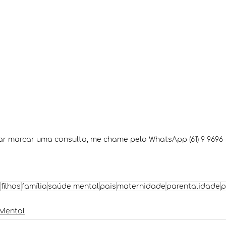
ar marcar uma consulta, me chame pelo WhatsApp (61) 9 9696-
filhos
família
saúde mental
pais
maternidade
parentalidade
p
Mental