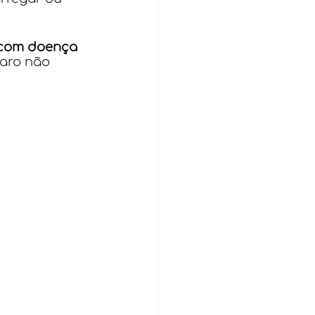
 com doença 
paro não 