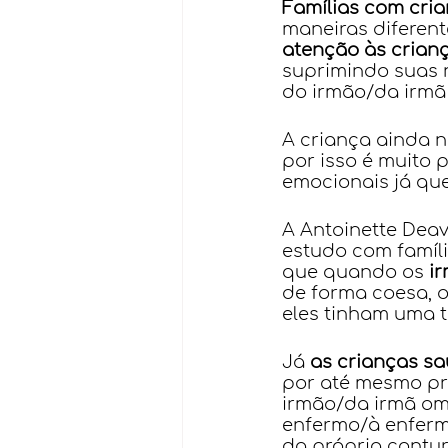
Famílias com cri
maneiras diferent
atenção às crian
suprimindo suas 
do irmão/da irmã
A criança ainda n
por isso é muito 
emocionais já que
A Antoinette Deav
estudo com famíl
que quando os 
i
de forma coesa, 
eles tinham uma 
Já 
as crianças sa
por até mesmo pr
irmão/da irmã om
enfermo/à enferma
da própria contu