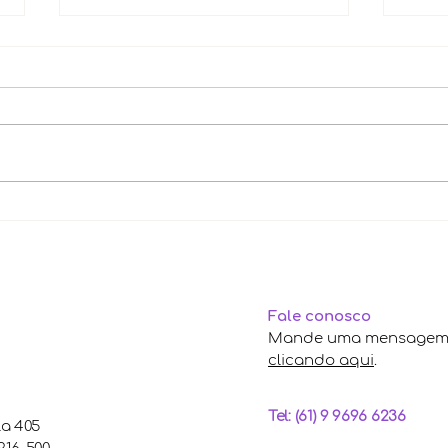
Saúde mental na infância
Con
Par
Fale conosco
Mande uma mensagem 
clicando aqui
.
Tel: (61) 9 9696 6236
la 405