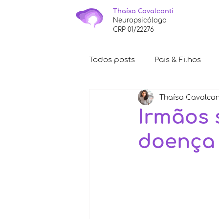
Thaísa Cavalcanti
Neuropsicóloga
CRP 01/22276
Todos posts
Pais & Filhos
Thaísa Cavalcan
Avaliação Neuropsicológica
Irmãos 
doença 