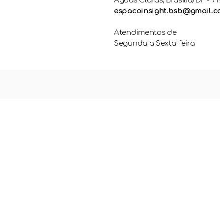
Águas Claras, Brasília/DF - 71
espacoinsight.bsb@gmail.
Atendimentos de
Segunda a Sexta-feira