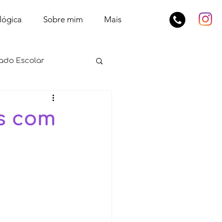
lógica
Sobre mim
Mais
ado Escolar
s com