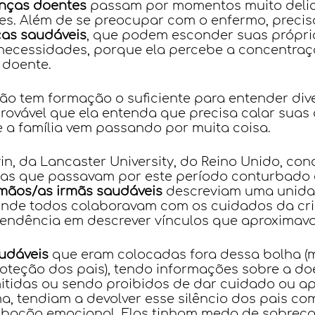
anças doentes
 passam por momentos muito delic
es. Além de se preocupar com o enfermo, precis
ças saudáveis
, que podem esconder suas própri
necessidades, porque ela percebe a concentraç
 doente.
ão tem formação o suficiente para entender dive
provável que ela entenda que precisa calar sua
 a família vem passando por muita coisa.
in, da Lancaster University, do Reino Unido, con
ias que passavam por este período conturbado 
rmãos/as irmãs saudáveis
 descreviam uma unidad
onde todos colaboravam com os cuidados da cri
tendência em descrever vínculos que aproximava
udáveis
 que eram colocadas fora dessa bolha (m
oteção dos pais), tendo informações sobre a do
itidas ou sendo proibidos de dar cuidado ou ap
, tendiam a devolver esse silêncio dos pais co
rbação emocional. Elas tinham medo de sobreca